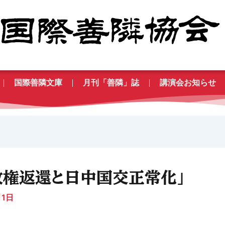
国際善隣文庫
月刊「善隣」誌
講演会お知らせ
政権返還と日中国交正常化」
月1日