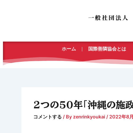
内
容
を
ス
キ
ッ
ホーム
国際善隣協会とは
プ
２つの50年「沖縄の施
コメントする
/ By
zenrinkyoukai
/
2022年8