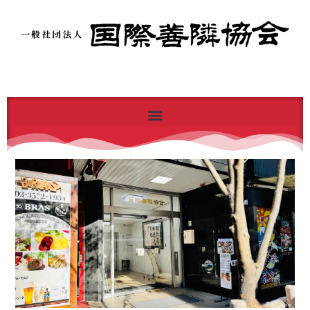
内
容
を
ス
キ
ッ
プ