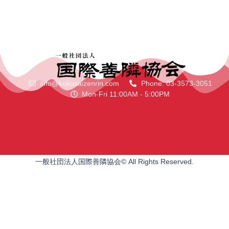
info@kokusaizenrin.com
Phone: 03-3573-3051
Mon-Fri 11:00AM - 5:00PM
一般社団法人国際善隣協会© All Rights Reserved.