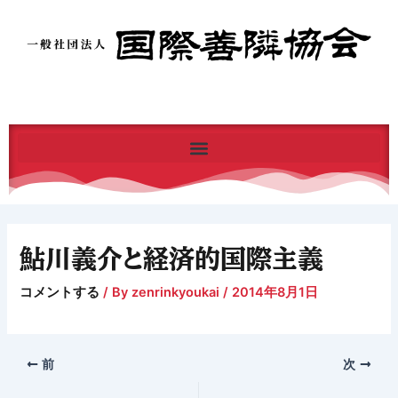
内
容
を
ス
キ
ッ
プ
鮎川義介と経済的国際主義
コメントする
/ By
zenrinkyoukai
/
2014年8月1日
前
次