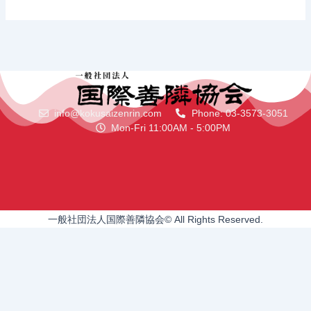
info@kokusaizenrin.com
Phone: 03-3573-3051
Mon-Fri 11:00AM - 5:00PM
一般社団法人国際善隣協会© All Rights Reserved.