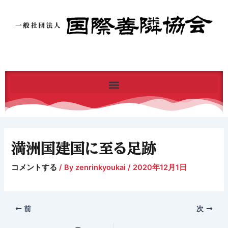
内
容
を
ス
キ
ッ
プ
満洲国建国に至る足跡
コメントする
/ By
zenrinkyoukai
/
2020年12月1日
前
次