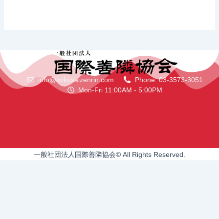
info@kokusaizenrin.com
Phone: 03-3573-3051
Mon-Fri 11:00AM - 5:00PM
一般社団法人国際善隣協会© All Rights Reserved.