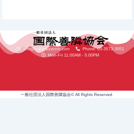
info@kokusaizenrin.com
Phone: 03-3573-3051
Mon-Fri 11:00AM - 5:00PM
一般社団法人国際善隣協会© All Rights Reserved.