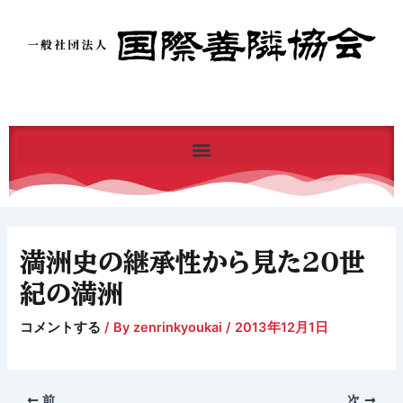
内
容
を
ス
キ
ッ
プ
満洲史の継承性から見た20世
紀の満洲
コメントする
/ By
zenrinkyoukai
/
2013年12月1日
前
次