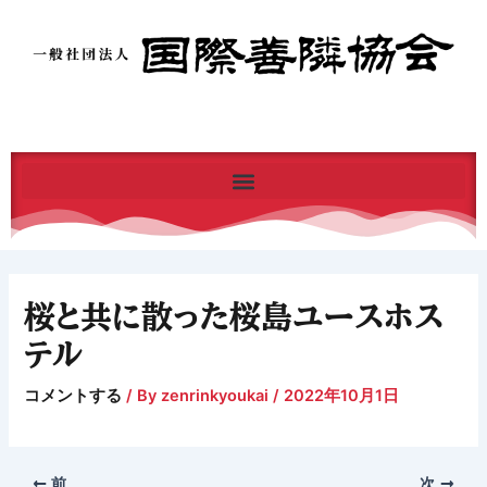
内
容
を
ス
キ
ッ
プ
桜と共に散った桜島ユースホス
テル
コメントする
/ By
zenrinkyoukai
/
2022年10月1日
前
次