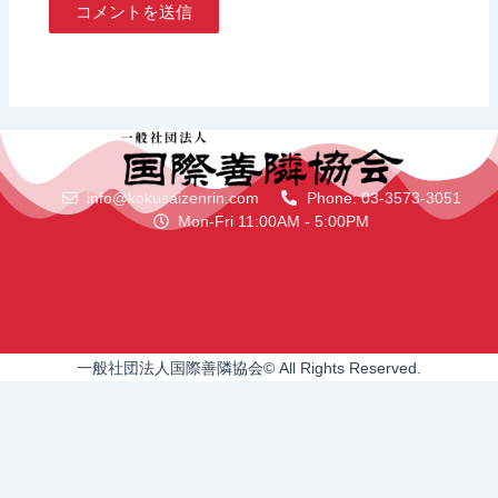
info@kokusaizenrin.com
Phone: 03-3573-3051
Mon-Fri 11:00AM - 5:00PM
一般社団法人国際善隣協会© All Rights Reserved.