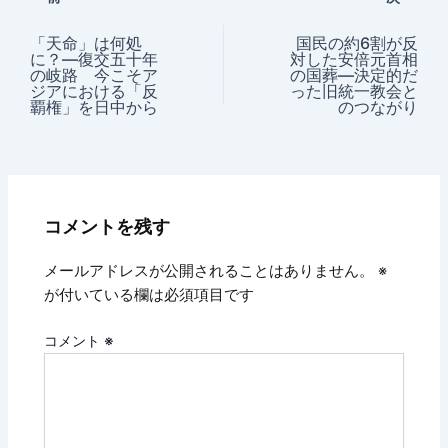
「天命」は何処
国民の約6割が反
に？―復交五十年
対した安倍元首相
の岐路 今こそア
の国葬―決定的だ
ジアにおける「反
った旧統一教会と
覇権」を日中から
のつながり
コメントを残す
メールアドレスが公開されることはありません。
※
が付いている欄は必須項目です
コメント
※