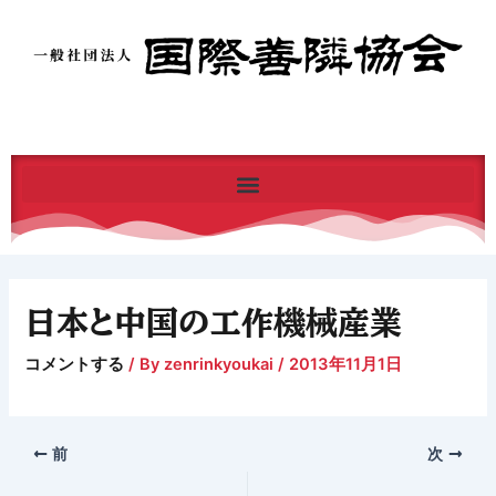
内
容
を
ス
キ
ッ
プ
日本と中国の工作機械産業
コメントする
/ By
zenrinkyoukai
/
2013年11月1日
前
次