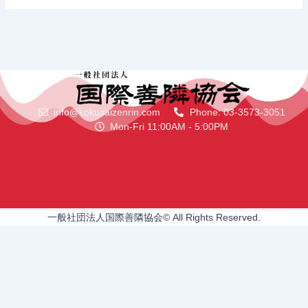
info@kokusaizenrin.com
Phone: 03-3573-3051
Mon-Fri 11:00AM - 5:00PM
一般社団法人国際善隣協会© All Rights Reserved.