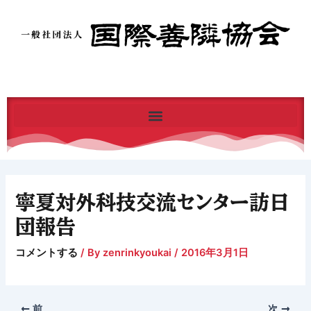
内
容
を
ス
キ
ッ
プ
寧夏対外科技交流センター訪日
団報告
コメントする
/ By
zenrinkyoukai
/
2016年3月1日
前
次