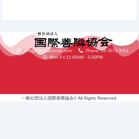
info@kokusaizenrin.com
Phone: 03-3573-3051
Mon-Fri 11:00AM - 5:00PM
一般社団法人国際善隣協会© All Rights Reserved.