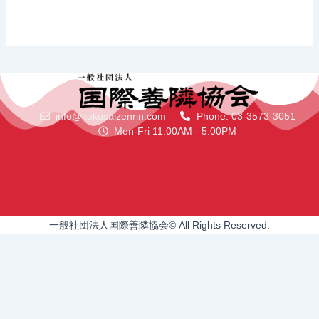
info@kokusaizenrin.com
Phone: 03-3573-3051
Mon-Fri 11:00AM - 5:00PM
一般社団法人国際善隣協会© All Rights Reserved.