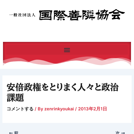
内
容
を
ス
キ
ッ
プ
安倍政権をとりまく人々と政治
課題
コメントする
/ By
zenrinkyoukai
/
2013年2月1日
前
次