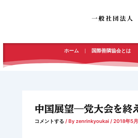
内
容
を
ス
キ
ッ
ホーム
国際善隣協会とは
プ
中国展望―党大会を終
コメントする
/ By
zenrinkyoukai
/
2018年5