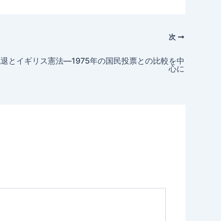
次
脱退とイギリス憲法―1975年の国民投票との比較を中
心に