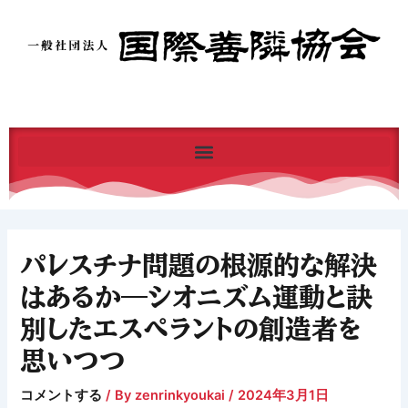
内
容
を
ス
キ
ッ
プ
パレスチナ問題の根源的な解決
はあるか―シオニズム運動と訣
別したエスペラントの創造者を
思いつつ
コメントする
/ By
zenrinkyoukai
/
2024年3月1日