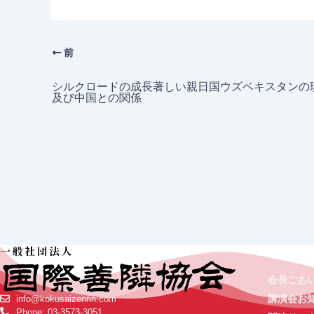
前
シルクロードの成長著しい親日国ウズベキスタンの
及び中国との関係
会長ごあ
講演会お
info@kokusaizenrin.com
Phone: 03-3573-3051