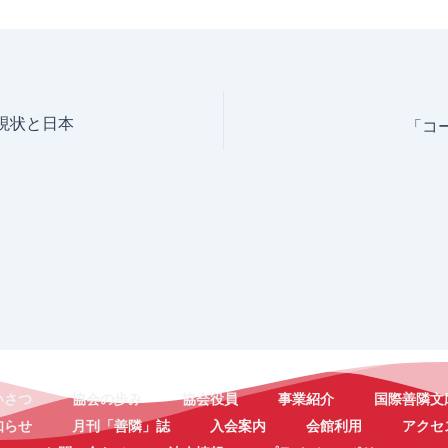
現状と日本
「コ
いさつ
協会の歩み
協会役員
事業紹介
国際善隣文
知らせ
月刊「善隣」誌
入会案内
会館利用
アクセ