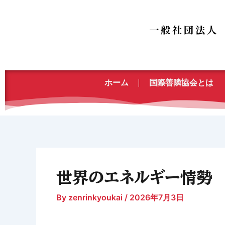
内
容
を
ス
キ
ッ
ホーム
国際善隣協会とは
プ
世界のエネルギー情勢
By
zenrinkyoukai
/
2026年7月3日