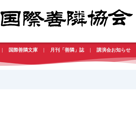
国際善隣文庫
月刊「善隣」誌
講演会お知らせ