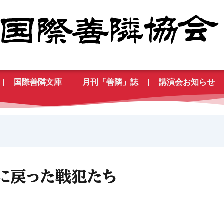
国際善隣文庫
月刊「善隣」誌
講演会お知らせ
に戻った戦犯たち