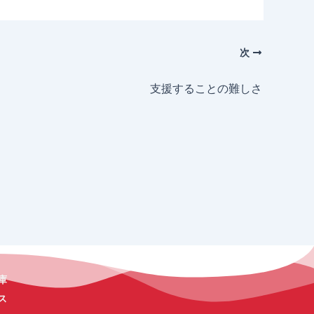
次
支援することの難しさ
庫
ス