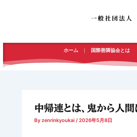
内
容
を
ス
キ
ッ
ホーム
国際善隣協会とは
プ
中帰連とは、鬼から人間
By
zenrinkyoukai
/
2026年5月8日