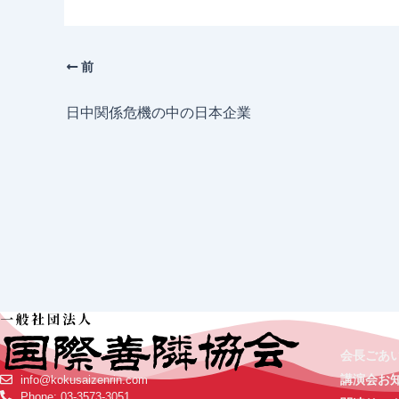
前
日中関係危機の中の日本企業
会長ごあ
講演会お
info@kokusaizenrin.com
Phone: 03-3573-3051