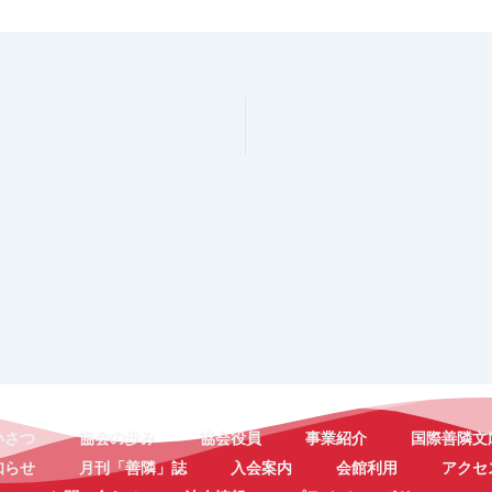
いさつ
協会の歩み
協会役員
事業紹介
国際善隣文
知らせ
月刊「善隣」誌
入会案内
会館利用
アクセ