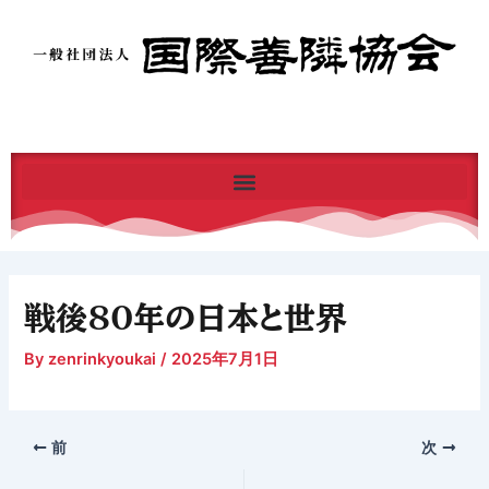
内
容
を
ス
キ
ッ
プ
戦後80年の日本と世界
By
zenrinkyoukai
/
2025年7月1日
前
次