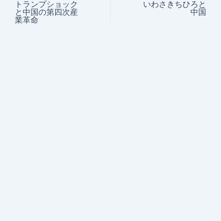
トランプショック
いわさきちひろと
と中国の第四次産
中国
業革命