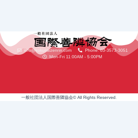
info@kokusaizenrin.com
Phone: 03-3573-3051
Mon-Fri 11:00AM - 5:00PM
一般社団法人国際善隣協会© All Rights Reserved.