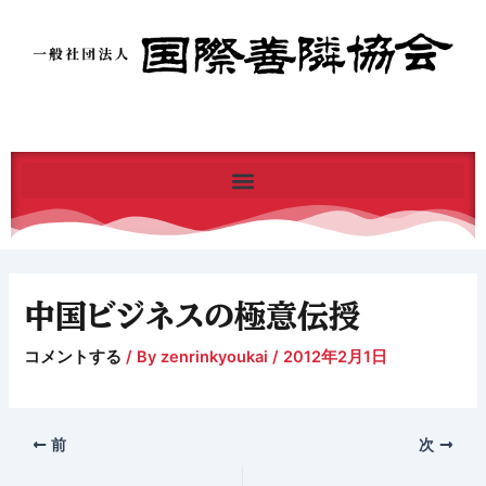
内
容
を
ス
キ
ッ
プ
中国ビジネスの極意伝授
コメントする
/ By
zenrinkyoukai
/
2012年2月1日
前
次