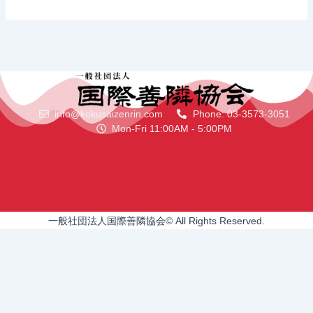
info@kokusaizenrin.com
Phone: 03-3573-3051
Mon-Fri 11:00AM - 5:00PM
一般社団法人国際善隣協会© All Rights Reserved.