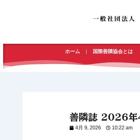
内
容
を
ス
キ
ッ
ホーム
国際善隣協会とは
プ
善隣誌 2026
4月 9, 2026
10:22 am