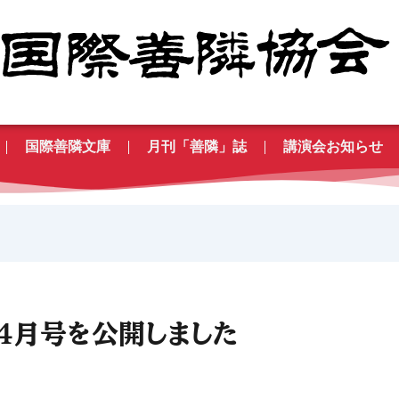
国際善隣文庫
月刊「善隣」誌
講演会お知らせ
年4月号を公開しました