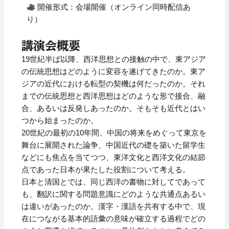
開催形式：会場開催（オンライン同時配信あ
り）
講演会概要
19世紀半ば以降、西洋思想との接触の中で、東アジア
の伝統思想はどのように変容を遂げてきたのか。東ア
ジアの近代における転型の契機は何だったのか。それ
までの伝統思想と西洋思想はどのような形で接合、融
合、あるいは反発しあったのか。そもそも近代とはい
つから始まったのか。
20世紀の最初の10年間、中国の将来をめぐって東京を
舞台に展開された論争、中国近代の礎を築いた留学生
などにも焦点を当てつつ、東洋文化と西洋文化の結節
点であった日本が果たした役割について考える。
日本と清国とでは、同じ西洋の書物に対してであって
も、翻訳に関する問題意識にどのような共通点あるい
は違いがあったのか。漢字・漢語を共有する中で、現
在につながる基本的語彙の意味が確立する過程でどの