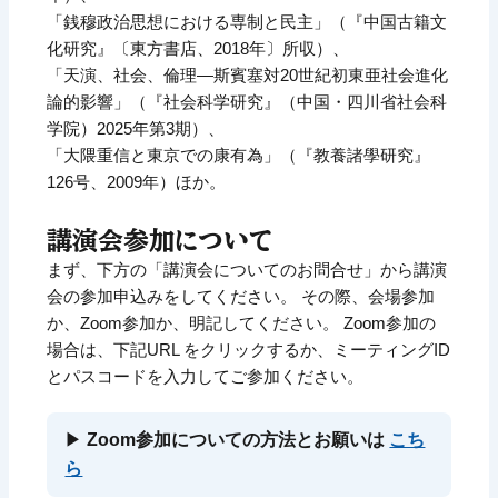
「銭穆政治思想における専制と民主」（『中国古籍文
化研究』〔東方書店、2018年〕所収）、
「天演、社会、倫理―斯賓塞対20世紀初東亜社会進化
論的影響」（『社会科学研究』（中国・四川省社会科
学院）2025年第3期）、
「大隈重信と東京での康有為」（『教養諸學研究』
126号、2009年）ほか。
講演会参加について
まず、下方の「講演会についてのお問合せ」から講演
会の参加申込みをしてください。 その際、会場参加
か、Zoom参加か、明記してください。 Zoom参加の
場合は、下記URL をクリックするか、ミーティングID
とパスコードを入力してご参加ください。
▶
Zoom参加についての方法とお願いは
こち
ら