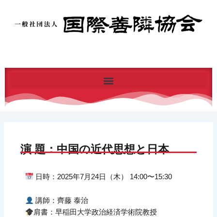
内
容
を
ス
キ
ッ
プ
演 題：中国の近代思想と日本
日時：2025年7月24日（木） 14:00〜15:30
講師：齊藤 泰治
肩書：早稲田大学政治経済学術院教授