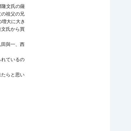
郷隆文氏の薩
文の祖父の兄
の増大に大き
隆文氏から買
八田與一、西
られているの
来たらと思い