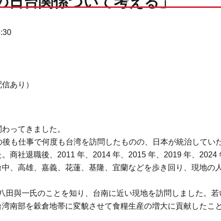
の日台関係ついて考える」
:30
配信あり）
関わってきました。
その後も仕事で何度も台湾を訪問したものの、日本が統治してい
後、2011 年、2014 年、2015 年、2019 年、2024 年
台中、高雄、嘉義、花蓮、基隆、宜蘭などを歩き回り、現地の
。
した八田與一氏のことを知り、台南に近い現地を訪問しました。
台湾南部を穀倉地帯に変貌させて食糧生産の増大に貢献したこ
。