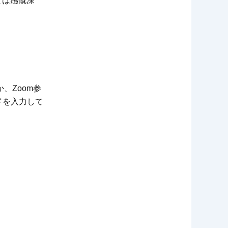
とは感慨深
、Zoom参
ドを入力して