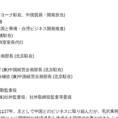
ューヨーク駐在、中国貿易・開発担当)
務
、中国と華僑・台湾ビジネス開発推進)
大連駐在)
洋州室室長代行
企画部長 (北京駐在)
 (兼)中国経営企画部長 (北京駐在)
表補佐 (兼)中国経営企画部長 (北京駐在)
)常勤監査役
電機(株)社外監査役、社外取締役監査等委員
駐在は27年。主として中国とのビジネスに取り組んだが、毛沢東