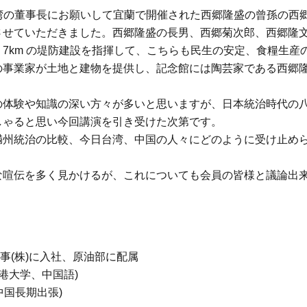
台湾の董事長にお願いして宜蘭で開催された西郷隆盛の曾孫の西
させていただきました。西郷隆盛の長男、西郷菊次郎、西郷隆
7km の堤防建設を指揮して、こちらも民生の安定、食糧生産
の事業家が土地と建物を提供し、記念館には陶芸家である西郷
の体験や知識の深い方々が多いと思いますが、日本統治時代の
しゃると思い今回講演を引き受けた次第です。
満州統治の比較、今日台湾、中国の人々にどのように受け止め
な喧伝を多く見かけるが、これについても会員の皆様と議論出
商事(株)に入社、原油部に配属
(香港大学、中国語)
月中国長期出張)