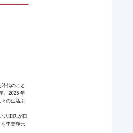
た時代のこと
、2025 年
人々の生活ぶ
若い八田氏が日
とを李登輝元