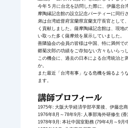
今年 5 月に台北を訪問した際に、伊藤忠
摩陶縁記念館の設立記念パーティーに同行
弟は台湾総督府宜蘭県宜蘭支庁長官として、
く貢献しました。薩摩陶縁記念館は、現地
い取った多く薩摩焼を展示していました。
善隣協会の会員の皆様は中国、特に満州で
郷菊次郎の功績をご存知ない方々もいらっ
この機会に、過去の日本による台湾統治と
か。
また最近「台湾有事」なる危機を煽るよう
ます。
講師プロフィール
1975年: 大阪大学経済学部卒業後、伊藤忠
1976年8月～78年9月: 人事部海外研修生 
1978年9月: 本社中国室勤務 (79年4月～9