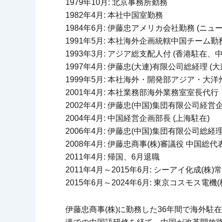
1979年10月: 北京事務所勤務
1982年4月: 本社中国室勤務
1984年6月: 伊藤忠アメリカ会社勤務 (ニ
1991年5月: 本社海外企画統轄中国チーム勤
1993年3月: アジア総支配人付 (香港駐在
1997年4月: 伊藤忠(大連)有限公司総経理 (
1999年5月: 本社海外・開発部アジア・大
2001年4月: 本社業務部海外業務室室長代行
2002年4月: 伊藤忠(中国)集団有限公司経営
2004年4月: 中国経営企画部長 (上海駐在)
2006年4月: 伊藤忠(中国)集団有限公司総経理
2008年4月: 伊藤忠商事(株)審議役 中国総代
2011年4月: 帰国、6月退職
2011年4月～2015年6月: シーアイ化成(株
2015年6月～2024年6月: 東京コスモス
伊藤忠商事(株)に勤務した36年間で海外