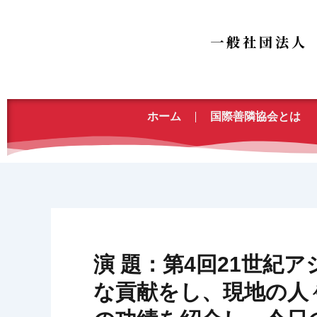
内
容
を
ス
キ
ッ
ホーム
国際善隣協会とは
プ
演 題：第4回21世紀
な貢献をし、現地の人