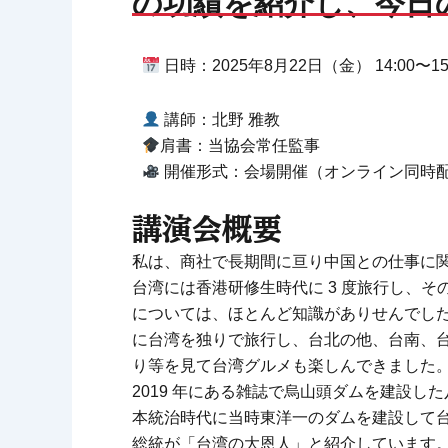
の功績を紹介し、今日
日時：2025年8月22日（金） 14:00〜15
講師：北野 雅教
肩書：当協会常任監事
開催形式：会場開催（オンライン同時
講演会概要
私は、商社で長期間に亘り中国との仕事に
台湾には香港研修生時代に 3 度旅行し、
については、ほとんど知識がありせんでした。商社退職
に台湾を独りで旅行し、台北の他、台南、
り等を見て台湾グルメも楽しんできました
2019 年にある雑誌で烏山頭ダムを建設
本統治時代に当時東洋一のダムを建設して
総統が「台湾の大恩人」と紹介しています